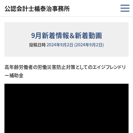
コンテンツへスキップ
公認会計士楯泰治事務所
9月新着情報＆新着動画
投稿日時
2024年9月2日
(2024年9月2日)
高年齢労働者の労働災害防止対策としてのエイジフレンドリ
ー補助金